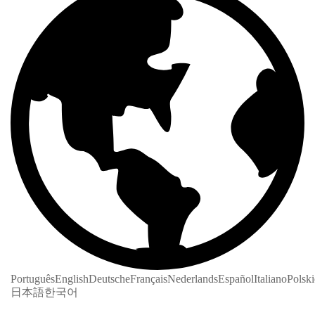
Português
English
Deutsche
Français
Nederlands
Español
Italiano
Polski
日本語
한국어