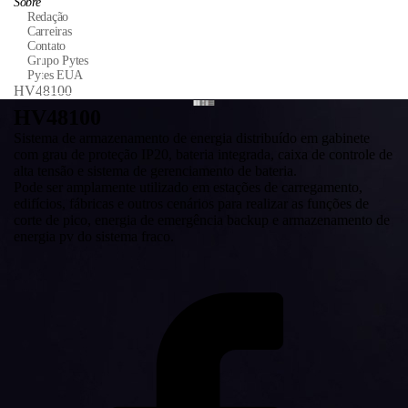
Sobre
Redação
Carreiras
Contato
Grupo Pytes
Pytes EUA
HV48100
HV48100
Sistema de armazenamento de energia distribuído em gabinete
com grau de proteção IP20, bateria integrada, caixa de controle de
alta tensão e sistema de gerenciamento de bateria.
Pode ser amplamente utilizado em estações de carregamento,
edifícios, fábricas e outros cenários para realizar as funções de
corte de pico, energia de emergência backup e armazenamento de
energia pv do sistema fraco.