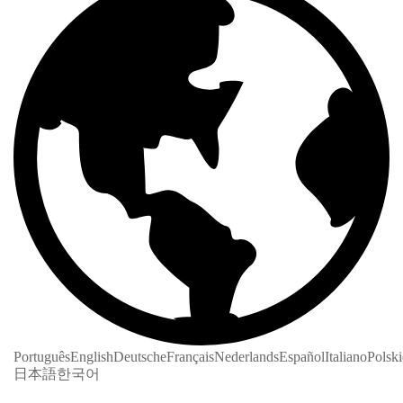
Português
English
Deutsche
Français
Nederlands
Español
Italiano
Polski
日本語
한국어