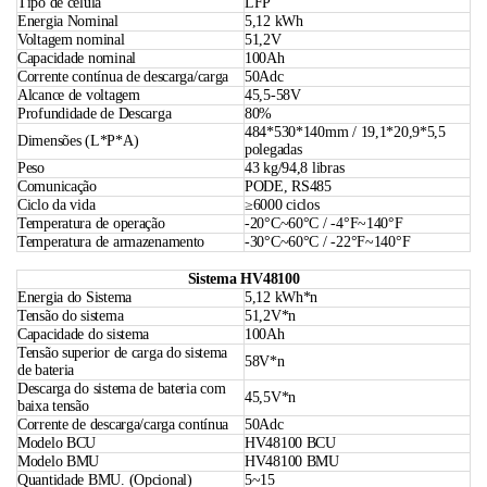
Tipo de célula
LFP
Energia Nominal
5,12 kWh
Voltagem nominal
51,2V
Capacidade nominal
100Ah
Corrente contínua de descarga/carga
50Adc
Alcance de voltagem
45,5-58V
Profundidade de Descarga
80%
484*530*140mm / 19,1*20,9*5,5
Dimensões (L*P*A)
polegadas
Peso
43 kg/94,8 libras
Comunicação
PODE, RS485
Ciclo da vida
≥6000 ciclos
Temperatura de operação
-20°C~60°C / -4°F~140°F
Temperatura de armazenamento
-30°C~60°C / -22°F~140°F
Sistema HV48100
Energia do Sistema
5,12 kWh*n
Tensão do sistema
51,2V*n
Capacidade do sistema
100Ah
Tensão superior de carga do sistema
58V*n
de bateria
Descarga do sistema de bateria com
45,5V*n
baixa tensão
Corrente de descarga/carga contínua
50Adc
Modelo BCU
HV48100 BCU
Modelo BMU
HV48100 BMU
Quantidade BMU. (Opcional)
5~15