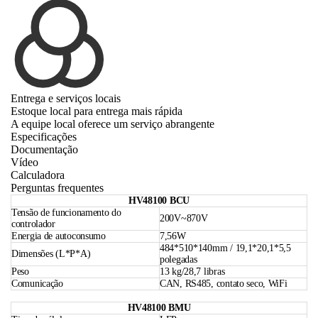
Entrega e serviços locais
Estoque local para entrega mais rápida
A equipe local oferece um serviço abrangente
Especificações
Documentação
Vídeo
Calculadora
Perguntas frequentes
HV48100 BCU
Tensão de funcionamento do
200V~870V
controlador
Energia de autoconsumo
7,56W
484*510*140mm / 19,1*20,1*5,5
Dimensões (L*P*A)
polegadas
Peso
13 kg/28,7 libras
Comunicação
CAN, RS485, contato seco, WiFi
HV48100 BMU