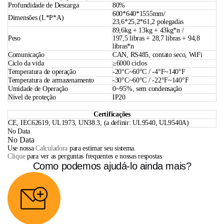
Profundidade de Descarga
80%
600*640*1555mm/
Dimensões (L*P*A)
23,6*25,2*61,2 polegadas
89,6kg + 13kg + 43kg*n /
Peso
197,5 libras + 28,7 libras + 94,8
libras*n
Comunicação
CAN, RS485, contato seco, WiFi
Ciclo da vida
≥6000 ciclos
Temperatura de operação
-20°C~60°C / -4°F~140°F
Temperatura de armazenamento
-30°C~60°C / -22°F~140°F
Umidade de Operação
0~95%, sem condensação
Nível de proteção
IP20
Certificações
CE, IEC62619, UL1973, UN38.3, (a definir: UL9540, UL9540A)
No Data
No Data
Use nossa
Calculadora
para estimar seu sistema.
Clique
para ver as perguntas frequentes e nossas respostas
Como podemos ajudá-lo ainda mais?