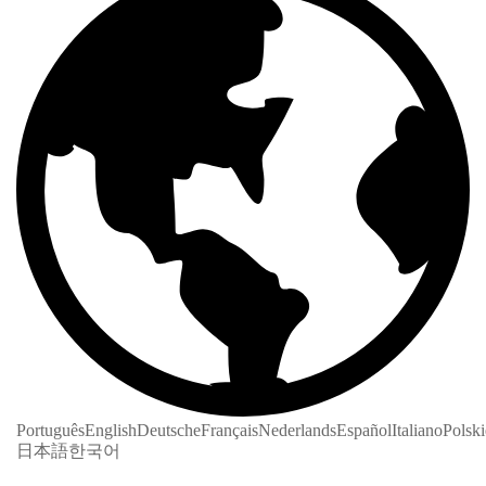
Português
English
Deutsche
Français
Nederlands
Español
Italiano
Polski
日本語
한국어